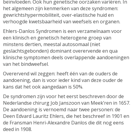
beïnvloeden. Ook hun genetische oorzaken variëren. In
het algemeen zijn kenmerken van deze syndromen:
gewrichtshypermobiliteit, over-elastische huid en
verhoogde kwetsbaarheid van weefsels en organen.
Ehlers-Danlos Syndromen is een verzamelnaam voor
een klinisch en genetisch heterogene groep van
minstens dertien, meestal autosomaal (niet
geslachtsgebonden) dominant overervende en qua
klinische symptomen deels overlappende aandoeningen
van het bindweefsel.
Overervend wil zeggen: heeft één van de ouders de
aandoening, dan is voor ieder kind van deze ouder de
kans dat het ook aangedaan is 50%.
De syndromen zijn voor het eerst beschreven door de
Nederlandse chirurg Job Janszoon van Meek’ren in 1657.
De aandoening is vernoemd naar twee personen: de
Deen Edvard Lauritz Ehlers, die het beschreef in 1901 en
de Fransman Henri-Alexandre Danlos die dit nog eens
deed in 1908.