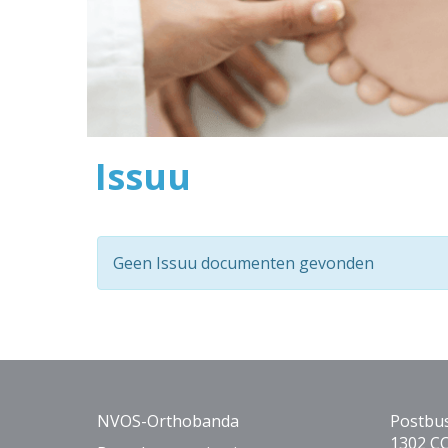
Issuu
Geen Issuu documenten gevonden
NVOS-Orthobanda
Postbu
1302 CC