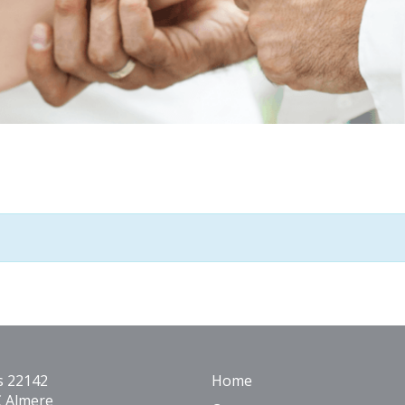
s 22142
Home
 Almere