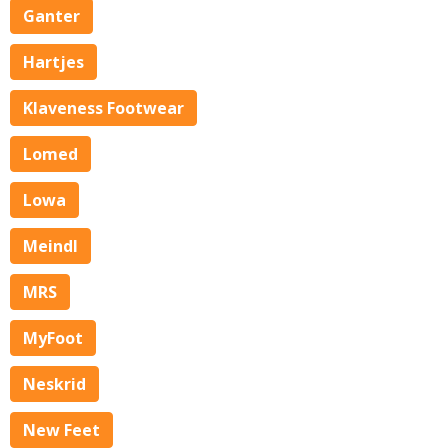
Ganter
Hartjes
Klaveness Footwear
Lomed
Lowa
Meindl
MRS
MyFoot
Neskrid
New Feet